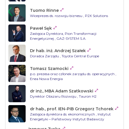

Tuomo Rinne
Wiceprezes ds. rozwoju biznesu
, P2X Solutions

Paweł Sęk
Zastępca Dyrektora, Pion Transformacji
Energetycznej
, GAZ-SYSTEM S.A.

Dr hab. inż. Andrzej Szałek
Doradca Zarządu
, Toyota Central Europe

Tomasz Szamocki
p.o. prezesa oraz członek zarządu ds. operacyjnych
,
Enea Nowa Energia

dr inż., MBA Adam Szatkowski
Dyrektor Obszaru Rozwoju
, Tauron H2

dr hab., prof. IEN-PIB Grzegorz Tchorek
Zastępca dyrektora ds. ekonomicznych
, Instytut
Energetyki – Państwowy Instytut Badawczy

Ireneusz Zyska