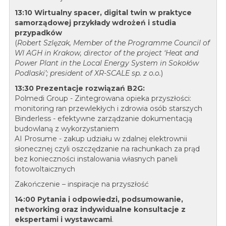
13:10 Wirtualny spacer, digital twin w praktyce
samorządowej przykłady wdrożeń i studia
przypadków
(
Robert Szlęzak, Member of the Programme Council of
WI AGH in Krakow, director of the project ‘Heat and
Power Plant in the Local Energy System in Sokołów
Podlaski’; president of XR-SCALE sp. z o.o.
)
13:30 Prezentacje rozwiązań B2G:
Polmedi Group - Zintegrowana opieka przyszłości:
monitoring ran przewlekłych i zdrowia osób starszych
Binderless - efektywne zarządzanie dokumentacją
budowlaną z wykorzystaniem
AI Prosume -
zakup udziału w zdalnej elektrownii
słonecznej czyli oszczędzanie na rachunkach za prąd
bez konieczności instalowania własnych paneli
fotowoltaicznych
Zakończenie – inspiracje na przyszłość
14:00 Pytania i odpowiedzi, podsumowanie,
networking oraz indywidualne konsultacje z
ekspertami i wystawcami
.