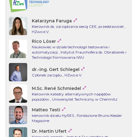

Katarzyna Faruga
Kierownik ds. zarządzania siecią CEE, przedstawiciel
,
HZwo e.V.

Rico Löser
Naukowiec w dziale technologii testowania i
automatyzacji
, Instytut Fraunhofera ds. Obrabiarek i
Technologii Formowania IWU

dr.-ing. Gert Schlegel
Członek zarządu
, HZwo e.V.

M.Sc. René Schmiedel
Kierownik katedry alternatywnych napędów
pojazdów
, Uniwersytet Techniczny w Chemnitz

Matteo Testi
kierownik działu HyRES
, Fondazione Bruno Kessler
Magazine

Dr. Martin Ufert
Kierownik zespołu
, Instytut Fraunhofera ds.