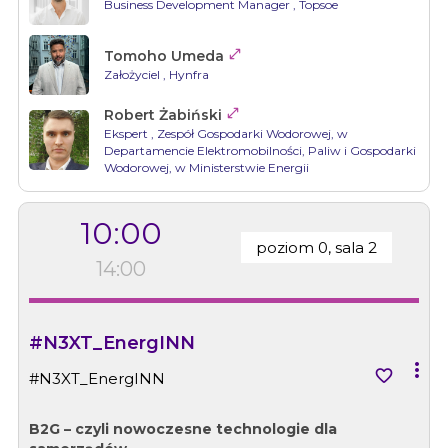
Business Development Manager
, Topsoe

Tomoho Umeda
Założyciel
, Hynfra

Robert Żabiński
Ekspert
, Zespół Gospodarki Wodorowej, w
Departamencie Elektromobilności, Paliw i Gospodarki
Wodorowej, w Ministerstwie Energii
10:00
poziom 0, sala 2
14:00
#N3XT_EnergINN


#N3XT_EnergINN
B2G – czyli nowoczesne technologie dla