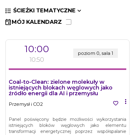


ŚCIEŻKI TEMATYCZNE

MÓJ KALENDARZ
10:00
poziom 0, sala 1
10:50
Coal-to-Clean: zielone molekuły w
istniejących blokach węglowych jako
źródło energii dla AI i przemysłu


Przemysł i CO2
Panel poświęcony będzie możliwości wykorzystania
istniejących bloków węglowych jako elementu
transformacji energetycznej poprzez współspalanie