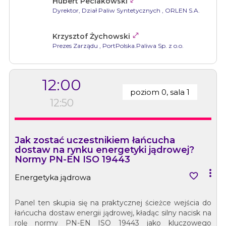

Hubert Peciakowski
Dyrektor, Dział Paliw Syntetycznych
, ORLEN S.A.

Krzysztof Żychowski
Prezes Zarządu
, PortPolska.Paliwa Sp. z o.o.
12:00
poziom 0, sala 1
12:50
Jak zostać uczestnikiem łańcucha
dostaw na rynku energetyki jądrowej?
Normy PN-EN ISO 19443


Energetyka jądrowa
Panel ten skupia się na praktycznej ścieżce wejścia do
łańcucha dostaw energii jądrowej, kładąc silny nacisk na
rolę normy PN-EN ISO 19443 jako kluczowego