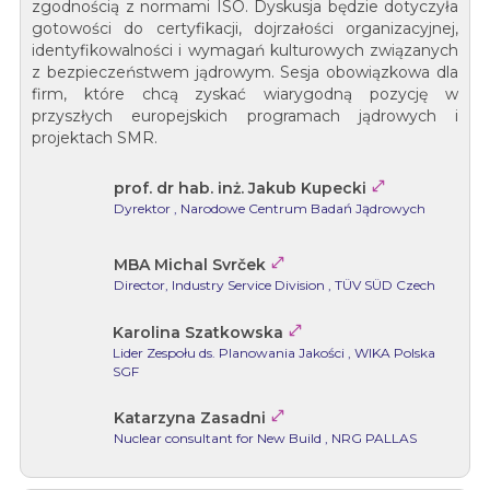
zgodnością z normami ISO. Dyskusja będzie dotyczyła
gotowości do certyfikacji, dojrzałości organizacyjnej,
identyfikowalności i wymagań kulturowych związanych
z bezpieczeństwem jądrowym. Sesja obowiązkowa dla
firm, które chcą zyskać wiarygodną pozycję w
przyszłych europejskich programach jądrowych i
projektach SMR.

prof. dr hab. inż. Jakub Kupecki
Dyrektor
, Narodowe Centrum Badań Jądrowych

MBA Michal Svrček
Director, Industry Service Division
, TÜV SÜD Czech

Karolina Szatkowska
Lider Zespołu ds. Planowania Jakości
, WIKA Polska
SGF

Katarzyna Zasadni
Nuclear consultant for New Build
, NRG PALLAS