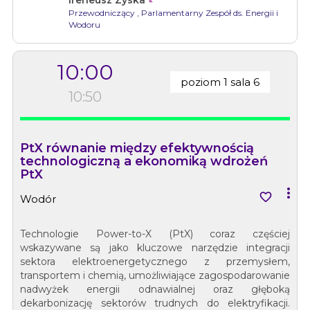
Przewodniczący
, Parlamentarny Zespół ds. Energii i
Wodoru
10:00
poziom 1 sala 6
10:50
PtX równanie między efektywnością
technologiczną a ekonomiką wdrożeń
PtX


Wodór
Technologie Power-to-X (PtX) coraz częściej
wskazywane są jako kluczowe narzędzie integracji
sektora elektroenergetycznego z przemysłem,
transportem i chemią, umożliwiające zagospodarowanie
nadwyżek energii odnawialnej oraz głęboką
dekarbonizację sektorów trudnych do elektryfikacji.