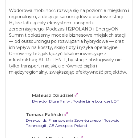
Wodorowa mobilność rozwija się na poziomie miejskim i
regionalnym, a decyzje samorządów o budowie stacji
H₂ kształtują cały ekosystem transportu
zeroemisyjnego. Podczas H2POLAND i EnergyON
Summit pokażemy modele biznesowe miejskich stacji
— od outsourcingu po rozwiązania hybrydowe — oraz
ich wpływ na koszty, skalę floty i ryzyka operacyjne.
Omówimy też, jak łączyć lokalne inwestycje z
infrastrukturą AFIR i TEN-T, by stacje obsługiwały nie
tylko transport miejski, ale również ciężki i
międzyregionalny, zwiększając efektywność projektów.

Mateusz Dziudziel
Dyrektor Biura Paliw
, Polskie Linie Lotnicze LOT

Tomasz Fafiński
Dyrektor ds. Finansowania Zewnętrznego i Rozwoju
Technologii
, GE Aerospace Poland