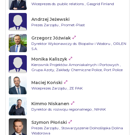
Wiceprezes ds. public relations
, Gasgrid Finland
Andrzej Jeżewski
Prezes Zarządu
, Promet-Plast

Grzegorz Jóźwiak
Dyrektor Wykonawczy ds. Biopaliw i Wodoru
, ORLEN
S.A.

Monika Kaliszyk
Kierownik Projektów Amoniakalnych i Portowych
,
Grupa Azoty, Zakłady Chemiczne Police, Port Police

Maciej Koński
Wiceprezes Zarządu
, ZE PAK

Kimmo Niskanen
Dyrektor ds. rozwoju regionalnego
, NIHAK

Szymon Płoński
Prezes Zarządu
, Stowarzyszenie Dolnośląska Dolina
Wodorowa