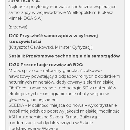
Jutra DGA S.A.
Najlepsze przykłady innowacje społeczne wspierające
samorządy w województwie Wielkopolskim (Łukasz
Klimek DGA S.A.)
(przerwa)
12:10 Przyszłość samorządów w cyfrowej
rzeczywistości
(Krzysztof Gawkowski, Minister Cyfryzacji)
Sesja II: Przełomowe technologie dla samorządów
12:30 Prezentacje rozwiązań B2G:
M.U.S. sp. z o.o. - naturalny granulat ściółkowo-
nawozowy powstający z odpadów rolnych z dodatkiem
naturalnych minerałów, dedykowany zieleni miejskiej
FibriTech - nowoczesne technologie 3D z materiałów
ekologicznych, m.in. ograniczanie utraty wilgoci w
glebie w gminnej zieleni
SEEDiA - Mobilność miejsca od nowa – wykorzystanie
mebli miejskich do poprawy jakości miejskiej mobilności
ASH Autonomiczna Szkoła (Smart Building) –
modernizacja sal dydaktycznych w Szkole
Podstawowej w Wawrze