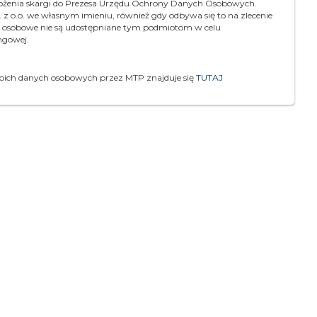
łożenia skargi do Prezesa Urzędu Ochrony Danych Osobowych.
 o.o. we własnym imieniu, również gdy odbywa się to na zlecenie
e osobowe nie są udostępniane tym podmiotom w celu
ngowej.
woich danych osobowych przez MTP znajduje się
TUTAJ