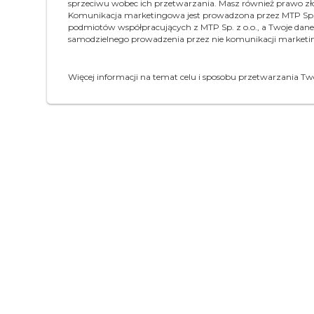
sprzeciwu wobec ich przetwarzania. Masz również prawo z
Komunikacja marketingowa jest prowadzona przez MTP Sp. z
podmiotów współpracujących z MTP Sp. z o.o., a Twoje dan
samodzielnego prowadzenia przez nie komunikacji marketi
Więcej informacji na temat celu i sposobu przetwarzania T