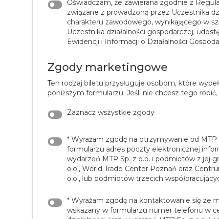
Oświadczam, że zawierana zgodnie z Regu
związane z prowadzoną przez Uczestnika dzi
charakteru zawodowego, wynikającego w sz
Uczestnika działalności gospodarczej, udos
Ewidencji i Informacji o Działalności Gospoda
Zgody marketingowe
Ten rodzaj biletu przysługuje osobom, które wypeł
poniższym formularzu. Jeśli nie chcesz tego robić,
Zaznacz wszystkie zgody
* Wyrażam zgodę na otrzymywanie od MTP Sp
formularzu adres poczty elektronicznej info
wydarzeń MTP Sp. z o.o. i podmiotów z jej gr
o.o., World Trade Center Poznań oraz Cent
o.o., lub podmiotów trzecich współpracującyc
* Wyrażam zgodę na kontaktowanie się ze mn
wskazany w formularzu numer telefonu w ce