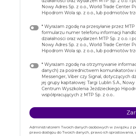
działalności oraz wydarzeń MTP Sp. z o.o. i p
Nowy Adres Sp. z o.o., World Trade Center
Hipodrom Wola sp. z o.o., lub podmiotów trz
* Wyrażam zgodę na przesyłanie przez MTP S
formularzu numer telefonu informacji hand
działalności oraz wydarzeń MTP Sp. z o.o. i p
Nowy Adres Sp. z o.o., World Trade Center
Hipodrom Wola sp. z o.o., lub podmiotów trz
* Wyrażam zgodę na otrzymywanie informacji
danych) za pośrednictwem komunikatorów in
Messenger, Viber czy Signal, dotyczących dz
jej grupy kapitałowej: Targi Lublin S.A., Now
Centrum Wyszkolenia Jeździeckiego Hipodro
współpracujących z MTP Sp. z o.o..
Administratorem Twoich danych osobowych w związku z prow
prawo dostępu do Twoich danych, prawo ich sprostowania, u