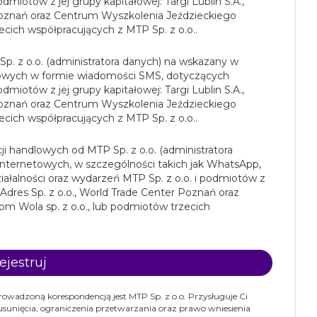
odmiotów z jej grupy kapitałowej: Targi Lublin S.A.,
 Poznań oraz Centrum Wyszkolenia Jeździeckiego
ecich współpracujących z MTP Sp. z o.o..
p. z o.o. (administratora danych) na wskazany w
lowych w formie wiadomości SMS, dotyczących
odmiotów z jej grupy kapitałowej: Targi Lublin S.A.,
 Poznań oraz Centrum Wyszkolenia Jeździeckiego
ecich współpracujących z MTP Sp. z o.o..
 handlowych od MTP Sp. z o.o. (administratora
ternetowych, w szczególności takich jak WhatsApp,
iałalności oraz wydarzeń MTP Sp. z o.o. i podmiotów z
y Adres Sp. z o.o., World Trade Center Poznań oraz
m Wola sp. z o.o., lub podmiotów trzecich
adzoną korespondencją jest MTP Sp. z o.o. Przysługuje Ci
sunięcia, ograniczenia przetwarzania oraz prawo wniesienia